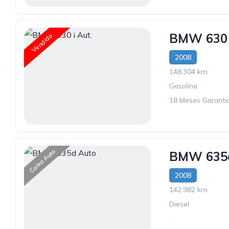
BMW 630 
Vendido
2008
148.304 km
Gasolina
18 Meses Garantia
Caixa Auto
BMW 635
2008
142.982 km
Diesel
.