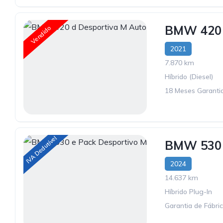
BMW 420 
Vendido
2021
7.870 km
Híbrido (Diesel)
18 Meses Garantia
IVA Dedutível
BMW 530 
2024
14.637 km
Híbrido Plug-In
Garantia de Fábri