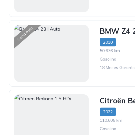
Caixa Auto
BMW Z4 2
2010
50.676 km
Gasolina
18 Meses Garantia
Citroën B
2022
110.605 km
Gasolina