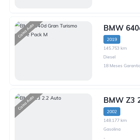
Caixa Auto
BMW 640d
2019
145.753 km
Diesel
18 Meses Garantia
Caixa Auto
BMW Z3 2
2002
148.177 km
Gasolina
-