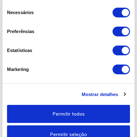
Estofos…
S
Necessários
e
Mostrar mais
l
e
Preferências
ç
ã
o
Estatísticas
Vídeo
d
e
Marketing
c
o
n
Mostrar detalhes
s
e
n
Permitir todos
t
i
m
Permitir seleção