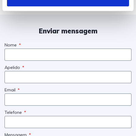
e
n
t
o
Enviar mensagem
Nome
Apelido
Email
Telefone
Mensagem