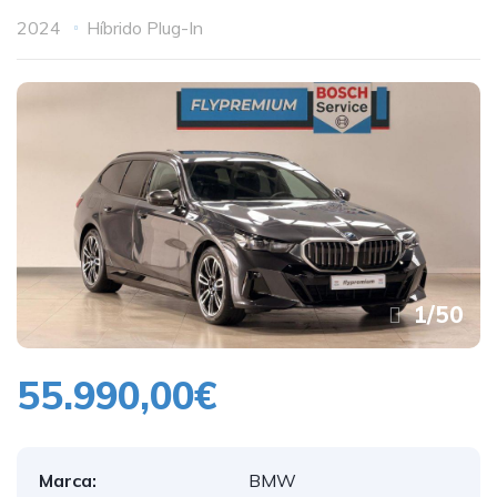
2024
Híbrido Plug-In
1
/
50
55.990,00€
Marca:
BMW