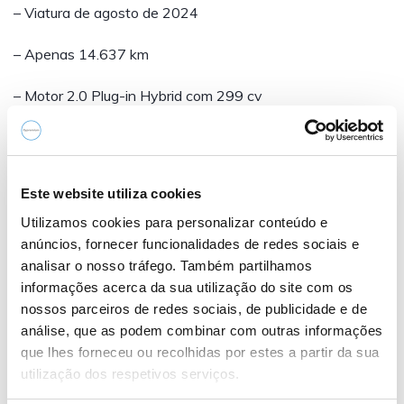
– Viatura de agosto de 2024
– Apenas 14.637 km
– Motor 2.0 Plug-in Hybrid com 299 cv
– Caixa automática de 8 velocidades
– Tracção traseira
Este website utiliza cookies
– IVA Dedutível
Utilizamos cookies para personalizar conteúdo e
anúncios, fornecer funcionalidades de redes sociais e
analisar o nosso tráfego. Também partilhamos
informações acerca da sua utilização do site com os
Equipamento a destacar:
nossos parceiros de redes sociais, de publicidade e de
análise, que as podem combinar com outras informações
que lhes forneceu ou recolhidas por estes a partir da sua
utilização dos respetivos serviços.
– Jantes de liga leve 19"– Ar condicionado automático–