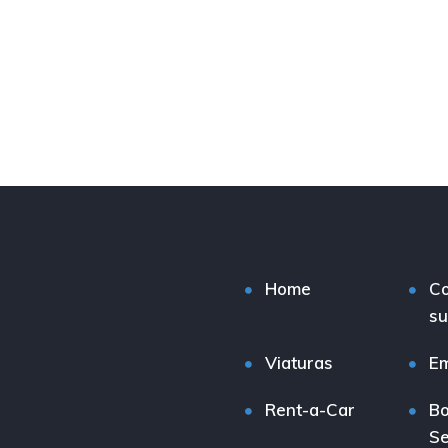
Home
C
su
Viaturas
E
Rent-a-Car
Bo
Se