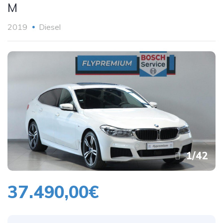
M
2019
Diesel
1
/
42
37.490,00€