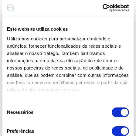
– BMW 640d xDrive Pack M 313cv– Viatura nacional, de
setembro de 2019– 145.753 km– Motor 3.0 Diesel com
313 cv– Caixa automática de 8 velocidades
Este website utiliza cookies
Utilizamos cookies para personalizar conteúdo e
Viatura praticamente full-extras, a destacar:
anúncios, fornecer funcionalidades de redes sociais e
analisar o nosso tráfego. Também partilhamos
informações acerca da sua utilização do site com os
– Sensores de estacionamento dianteiros e traseiros com
nossos parceiros de redes sociais, de publicidade e de
análise, que as podem combinar com outras informações
câmaras 360º
que lhes forneceu ou recolhidas por estes a partir da sua
utilização dos respetivos serviços.
– Travagem desportiva M
– Tecto de abrir em vidro
S
Necessários
e
…
l
Mostrar mais
e
Preferências
ç