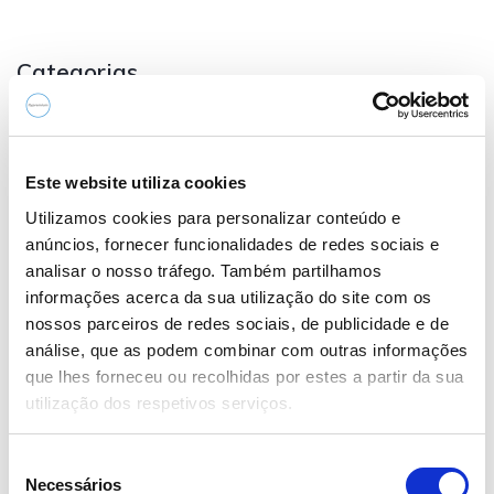
Categorias
Avaliações Automotiva
(1)
Este website utiliza cookies
Carros Clássicos
(1)
Utilizamos cookies para personalizar conteúdo e
anúncios, fornecer funcionalidades de redes sociais e
Notícias Automotiva
(2)
analisar o nosso tráfego. Também partilhamos
informações acerca da sua utilização do site com os
nossos parceiros de redes sociais, de publicidade e de
análise, que as podem combinar com outras informações
Posts Recentes
que lhes forneceu ou recolhidas por estes a partir da sua
utilização dos respetivos serviços.
Quão perto estamos dos carros
autônomos?
S
Necessários
e