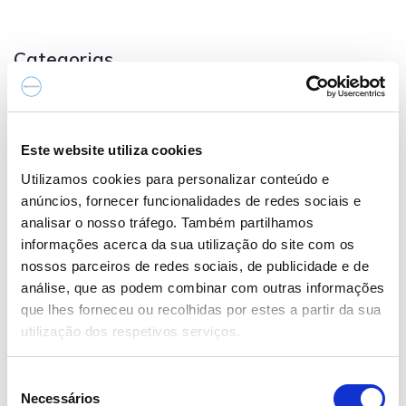
Categorias
Avaliações Automotiva
(1)
Este website utiliza cookies
Carros Clássicos
(1)
Utilizamos cookies para personalizar conteúdo e
anúncios, fornecer funcionalidades de redes sociais e
Notícias Automotiva
(2)
analisar o nosso tráfego. Também partilhamos
informações acerca da sua utilização do site com os
nossos parceiros de redes sociais, de publicidade e de
análise, que as podem combinar com outras informações
Posts Recentes
que lhes forneceu ou recolhidas por estes a partir da sua
utilização dos respetivos serviços.
Quão perto estamos dos carros
autônomos?
S
Necessários
e