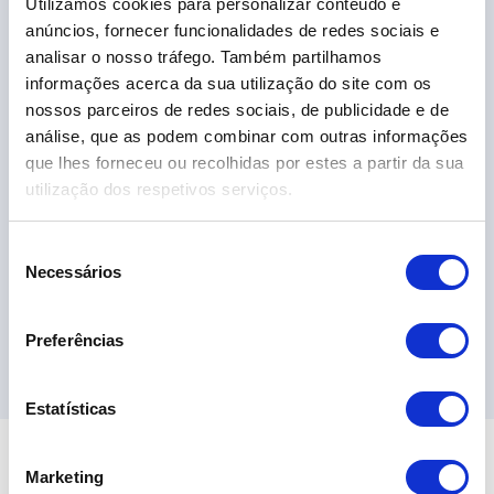
Utilizamos cookies para personalizar conteúdo e
VW Taigo 1.0 TSI Urban
anúncios, fornecer funcionalidades de redes sociais e
19.690,00€
analisar o nosso tráfego. Também partilhamos
informações acerca da sua utilização do site com os
nossos parceiros de redes sociais, de publicidade e de
2024
34.389 km
Gasolina
Tração Dianteira
análise, que as podem combinar com outras informações
que lhes forneceu ou recolhidas por estes a partir da sua
utilização dos respetivos serviços.
S
Necessários
e
l
e
Ver 6 Campanha
Preferências
ç
ã
o
Estatísticas
d
e
Marketing
c