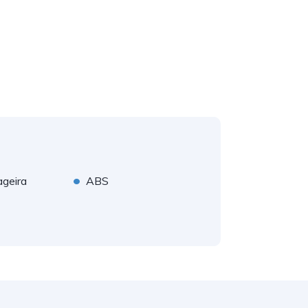
•
ageira
ABS