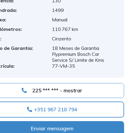
ência:
130
indrada:
1499
xa:
Manual
lómetros:
110.767 km
:
Cinzento
o de Garantia:
18 Meses de Garantia
Flypremium Bosch Car
Service S/ Limite de Kms
rícula:
77-VM-35
225 *** *** - mostrar
+351 967 218 794
Enviar mensagem