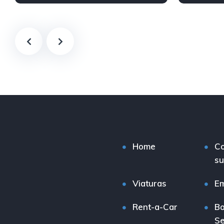
Tração Dianteira
Híbrido (G
Tração Dia
Home
C
su
Viaturas
E
Rent-a-Car
Bo
Se