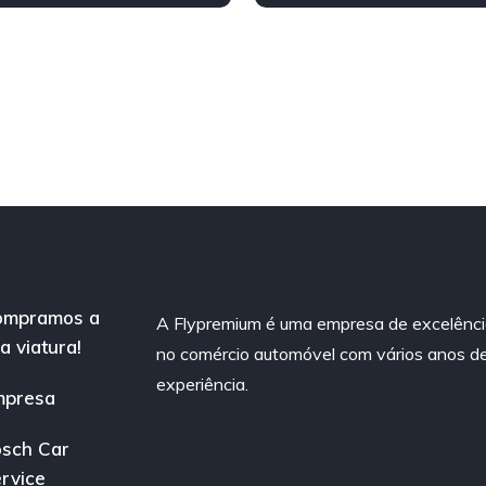
asolina)
Tração Dianteira
nteira
ompramos a
A Flypremium é uma empresa de excelênc
a viatura!
no comércio automóvel com vários anos d
experiência.
mpresa
sch Car
rvice