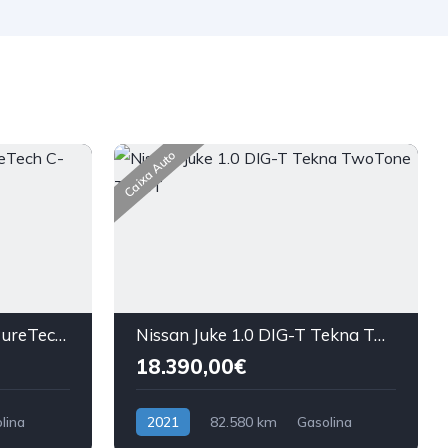
Caixa Auto
Citroën C3 Aircross 1.2 PureTech C-Series
Nissan Juke 1.0 DIG-T Tekna TwoTone T DCT
18.390,00€
lina
2021
82.580 km
Gasolina