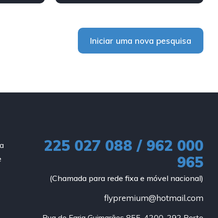
Tração Dianteira
Iniciar uma nova pesquisa
225 027 088 / 962 000
ia
965
e
(Chamada para rede fixa e móvel nacional)
flypremium@hotmail.com
Rua de Faria Guimarães 855, 4200-292 Porto