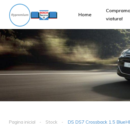
Compramos
Home
viatura!
Pagina inicial
Stock
DS DS7 Crossback 1.5 BlueH