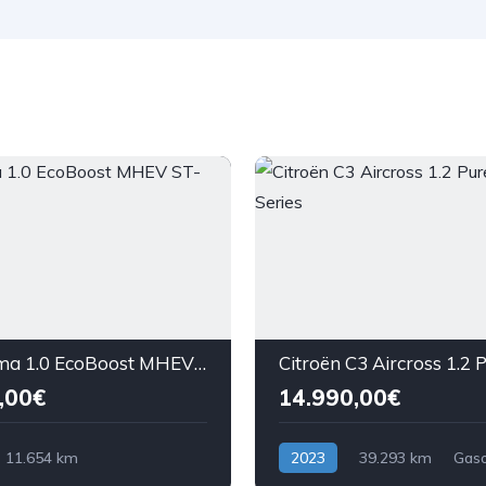
Ford Puma 1.0 EcoBoost MHEV ST-Line Aut.
,00€
14.990,00€
11.654 km
2023
39.293 km
Gaso