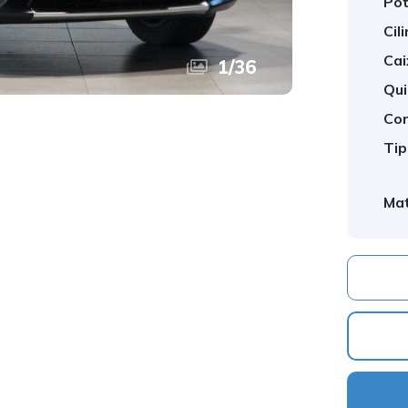
Pot
Cil
Cai
1
/
36
Qui
Cor
Tip
Mat