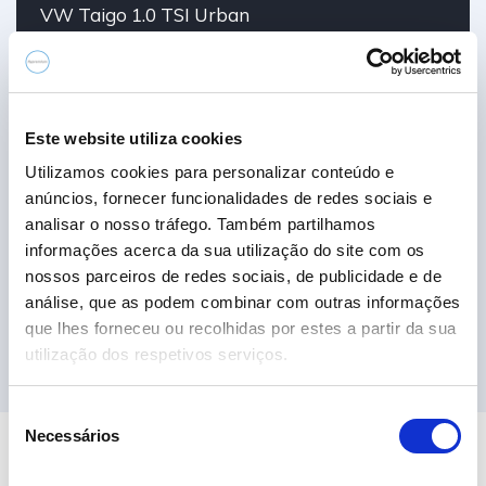
VW Taigo 1.0 TSI Urban
19.690,00€
2024
34.389 km
Gasolina
Tração Dianteira
Este website utiliza cookies
Utilizamos cookies para personalizar conteúdo e
anúncios, fornecer funcionalidades de redes sociais e
analisar o nosso tráfego. Também partilhamos
informações acerca da sua utilização do site com os
nossos parceiros de redes sociais, de publicidade e de
análise, que as podem combinar com outras informações
Ver 6 Campanha
que lhes forneceu ou recolhidas por estes a partir da sua
utilização dos respetivos serviços.
S
Necessários
e
l