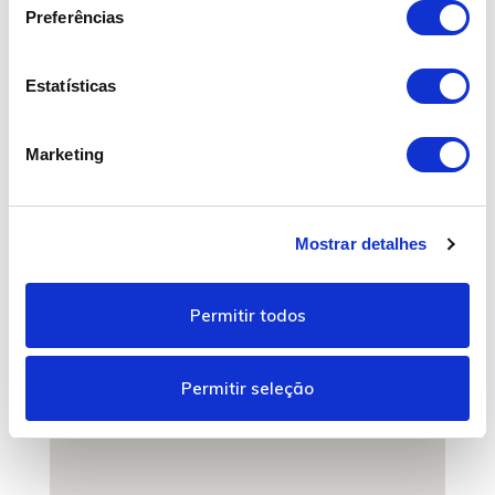
e
Preferências
ç
ã
o
Estatísticas
d
e
Marketing
c
o
n
Mostrar detalhes
s
e
n
Permitir todos
t
i
m
Permitir seleção
e
n
t
o