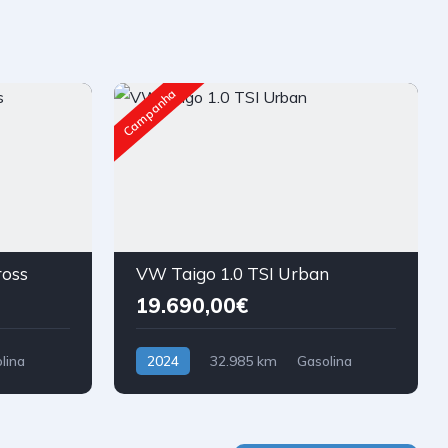
Campanha
ross
VW Taigo 1.0 TSI Urban
19.690,00€
lina
2024
32.985 km
Gasolina
Tração Dianteira