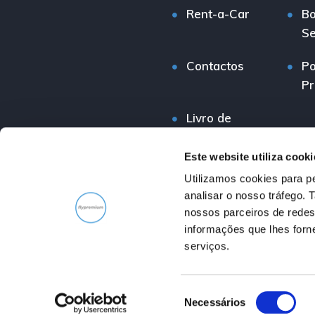
Rent-a-Car
Bo
Se
Contactos
Po
Pr
Livro de
Reclamações
Este website utiliza cooki
Utilizamos cookies para pe
analisar o nosso tráfego.
nossos parceiros de redes
informações que lhes forne
serviços.
Copyright © 2026 Flypremium. Puxe Negócios - Todos os d
S
Intermediário de Cr
Necessários
e