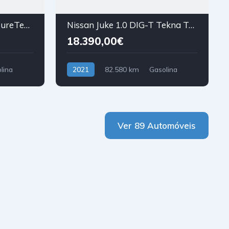
Citroën C3 Aircross 1.2 PureTech C-Series
Nissan Juke 1.0 DIG-T Tekna TwoTone T DCT
18.390,00€
lina
2021
82.580 km
Gasolina
Tração Dianteira
Ver 89 Automóveis