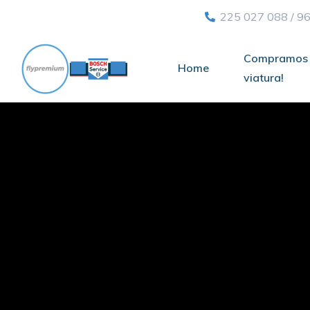
225 027 088
/
96
Compramos 
Home
viatura!