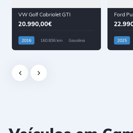
VW Golf Cabriolet GTI
20.990,00€
22.99
2016
160.836 km
Gasolina
2025
Tração Dianteira
Híbrido (G
Tração Di