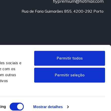
flypremium@hotmail.com
Rua de Faria Guimarães 855, 4200-292 Porto
Permitir todos
des sociais e
te com os
Permitir seleção
om outras
tivos
.
Informação Legal
ting
Mostrar detalhes