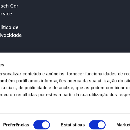
sch Car
rvice
lítica de
ivacidade
es
rsonalizar conteúdo e anúncios, fornecer funcionalidades de re
 Também partilhamos informações acerca da sua utilização do si
 sociais, de publicidade e de análise, que as podem combinar c
ceu ou recolhidas por estes a partir da sua utilização dos respe
ireitos reservados.
édito a Título Acessório registado no Banco de Portugal sob o nº 0000600
Preferências
Estatísticas
Marke