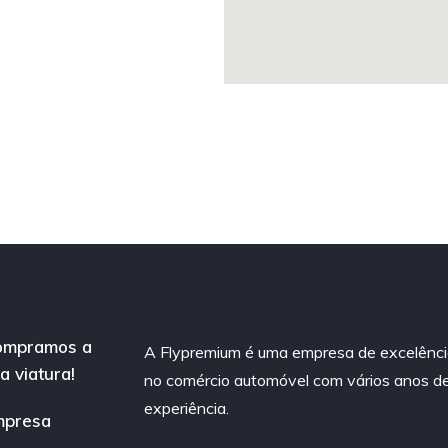
ompramos a
A Flypremium é uma empresa de excelênc
a viatura!
no comércio automóvel com vários anos d
experiência.
mpresa