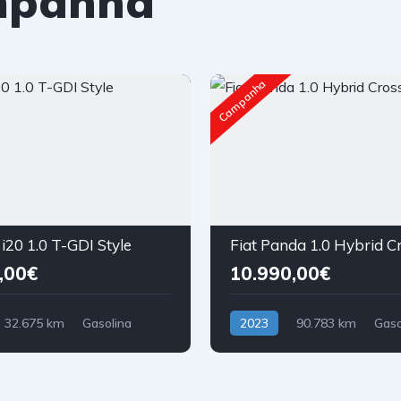
mpanha
Campanha
i20 1.0 T-GDI Style
Fiat Panda 1.0 Hybrid C
,00€
10.990,00€
32.675 km
Gasolina
2023
90.783 km
Gaso
nteira
Tração Dianteira