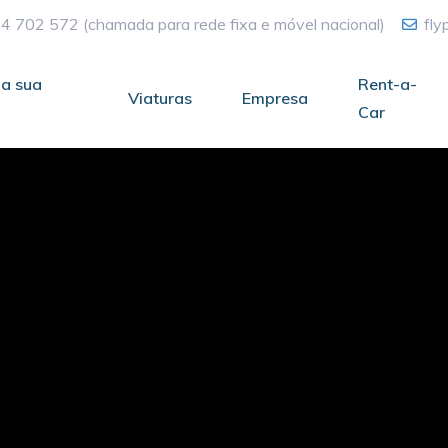
4 702 572
(chamada para rede fixa e móvel nacional)
fl
a sua
Rent-a-
Viaturas
Empresa
Car