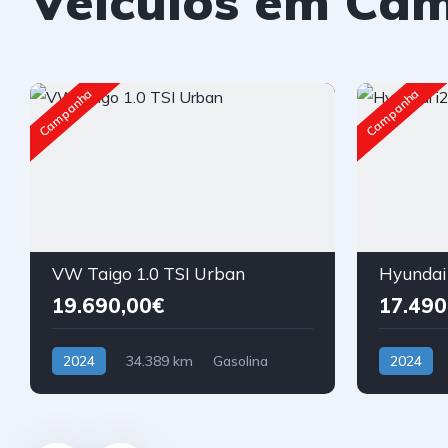
Veículos em Ca
Campanha
Campanha
VW Taigo 1.0 TSI Urban
Hyundai 
19.690,00€
17.490
2024
34.389 km
Gasolina
2024
Tração Dianteira
Tração Dia