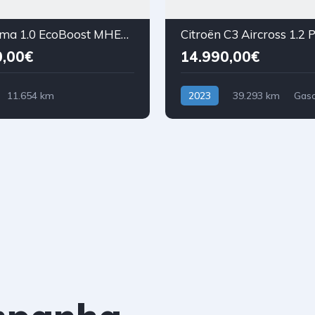
Ford Puma 1.0 EcoBoost MHEV ST-Line Aut.
0,00€
14.990,00€
11.654 km
2023
39.293 km
Gaso
asolina)
Tração Dianteira
anteira