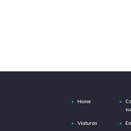
Home
C
su
Viaturas
E