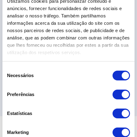
Utilizamos cookies para personalizar conteúdo e
VW Taigo 1.0 TSI Urban
anúncios, fornecer funcionalidades de redes sociais e
19.690,00€
analisar o nosso tráfego. Também partilhamos
informações acerca da sua utilização do site com os
nossos parceiros de redes sociais, de publicidade e de
2024
34.389 km
Gasolina
Tração Dianteira
análise, que as podem combinar com outras informações
que lhes forneceu ou recolhidas por estes a partir da sua
utilização dos respetivos serviços.
S
Necessários
e
l
e
Ver 6 Campanha
Preferências
ç
ã
o
Estatísticas
d
e
Marketing
c