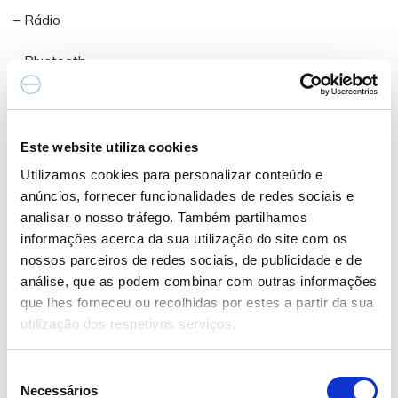
– Rádio
– Bluetooth
– Cruise-Control
– Sensores de luz
Este website utiliza cookies
Utilizamos cookies para personalizar conteúdo e
– Sensores de chuva
anúncios, fornecer funcionalidades de redes sociais e
analisar o nosso tráfego. Também partilhamos
informações acerca da sua utilização do site com os
nossos parceiros de redes sociais, de publicidade e de
análise, que as podem combinar com outras informações
que lhes forneceu ou recolhidas por estes a partir da sua
Garantia de Fábrica até 06/2027
utilização dos respetivos serviços.
Financiamento com condições especiais até 120 meses
s/entrada
S
Necessários
e