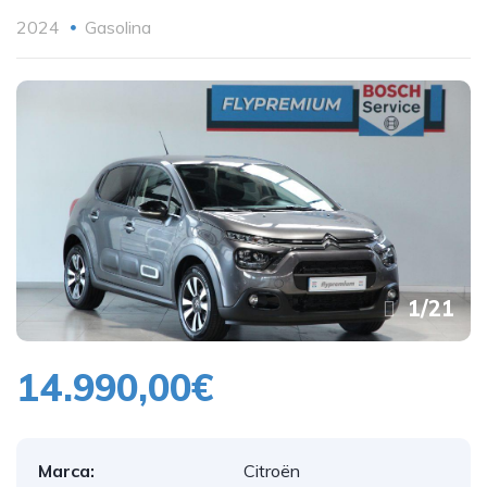
2024
Gasolina
1
/
21
14.990,00€
Marca:
Citroën