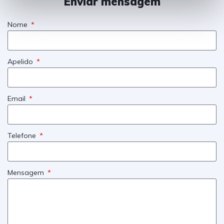
Enviar mensagem
t
o
Nome
Apelido
Email
Telefone
Mensagem