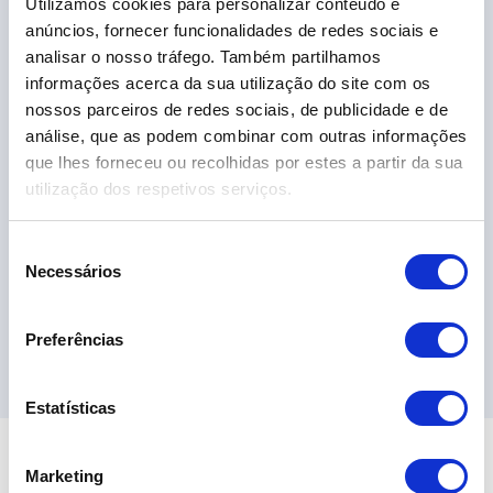
Utilizamos cookies para personalizar conteúdo e
VW Taigo 1.0 TSI Urban
anúncios, fornecer funcionalidades de redes sociais e
19.690,00€
analisar o nosso tráfego. Também partilhamos
informações acerca da sua utilização do site com os
nossos parceiros de redes sociais, de publicidade e de
2024
34.389 km
Gasolina
Tração Dianteira
análise, que as podem combinar com outras informações
que lhes forneceu ou recolhidas por estes a partir da sua
utilização dos respetivos serviços.
S
Necessários
e
l
e
Ver 6 Campanha
Preferências
ç
ã
o
Estatísticas
d
e
Marketing
c