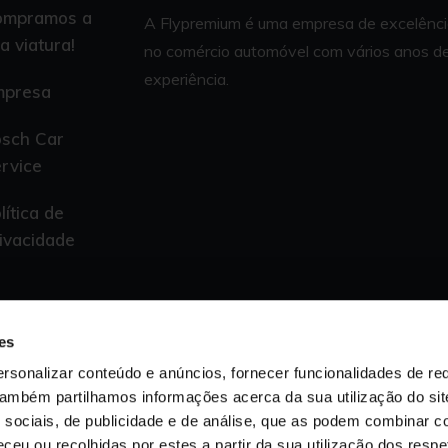
ompramos a
A Flypremium é uma empresa de excelênc
a viatura!
no comércio automóvel com vários anos d
experiência.
mpresa
sch Car
rvice
lítica de
ivacidade
es
rsonalizar conteúdo e anúncios, fornecer funcionalidades de re
 Também partilhamos informações acerca da sua utilização do si
 sociais, de publicidade e de análise, que as podem combinar c
ceu ou recolhidas por estes a partir da sua utilização dos respe