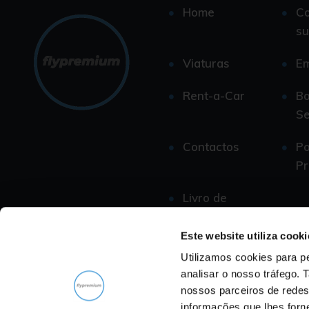
Home
C
su
Viaturas
E
Rent-a-Car
Bo
Se
Contactos
Po
Pr
Livro de
Reclamações
Este website utiliza cooki
Utilizamos cookies para pe
analisar o nosso tráfego.
nossos parceiros de redes
informações que lhes forne