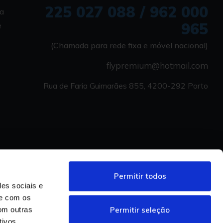
225 027 088 / 962 000
ia
965
e
(Chamada para rede fixa e móvel nacional)
flypremium@hotmail.com
Rua de Faria Guimarães 855, 4200-292 Porto
Permitir todos
des sociais e
te com os
Permitir seleção
om outras
tivos