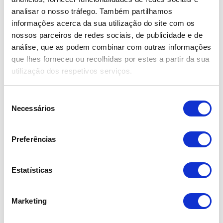
analisar o nosso tráfego. Também partilhamos
informações acerca da sua utilização do site com os
nossos parceiros de redes sociais, de publicidade e de
– Rádio c/ Bluetooth
análise, que as podem combinar com outras informações
que lhes forneceu ou recolhidas por estes a partir da sua
utilização dos respetivos serviços.
– Entrada USB
S
Necessários
e
l
e
– Câmara traseira
Preferências
ç
ã
o
Estatísticas
Garantia de fábrica até 06/2027
d
e
Marketing
c
o