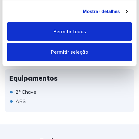
Financiamento com condições especiais até 120 meses
n
s/entrada
Mostrar detalhes
s
e
n
Permitir todos
t
Entrega…
i
m
Mostrar mais
Permitir seleção
e
n
t
Equipamentos
o
•
2º Chave
•
ABS