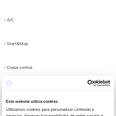
– A/C
– Start&Stop
– Cruise control
– Retrovisores elétricos, rebatíveis e aquecidos
Este website utiliza cookies
Utilizamos cookies para personalizar conteúdo e
– Sensor de luz
anúncios, fornecer funcionalidades de redes sociais e