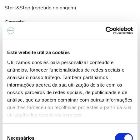
Start&Stop (repetido na origem)
Garantia:
Garantia de fábrica até 05/2027
Financiamento:
Este website utiliza cookies
Utilizamos cookies para personalizar conteúdo e
Condições especiais até 120 meses sem entrada
anúncios, fornecer funcionalidades de redes sociais e
analisar o nosso tráfego. Também partilhamos
Simulação Cetelem:
informações acerca da sua utilização do site com os
nossos parceiros de redes sociais, de publicidade e de
0%…
análise, que as podem combinar com outras informações
Mostrar mais
que lhes forneceu ou recolhidas por estes a partir da sua
utilização dos respetivos serviços.
Equipamentos
S
Necessários
e