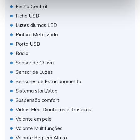
t
•
Fecho Central
o
•
Ficha USB
•
Luzes diurnas LED
•
Pintura Metalizada
•
Porta USB
•
Rádio
•
Sensor de Chuva
•
Sensor de Luzes
•
Sensores de Estacionamento
•
Sistema start/stop
•
Suspensão comfort
•
Vidros Eléc. Dianteiros e Traseiros
•
Volante em pele
•
Volante Multifunções
•
Volante Reg. em Altura