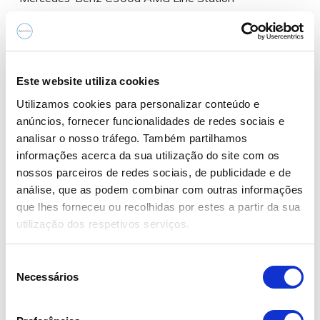
– Viatura nacional, de julho de 2023
– Apenas 47.380 km
Este website utiliza cookies
– Caixa automática de 9 velocidades
Utilizamos cookies para personalizar conteúdo e
anúncios, fornecer funcionalidades de redes sociais e
– Histórico de manutenções na marca
analisar o nosso tráfego. Também partilhamos
informações acerca da sua utilização do site com os
– Garantia de fábrica até 07.2028 ou 200.000km
nossos parceiros de redes sociais, de publicidade e de
análise, que as podem combinar com outras informações
que lhes forneceu ou recolhidas por estes a partir da sua
utilização dos respetivos serviços.
Equipamento a destacar:
S
Necessários
e
– Linha AMG exterior e interior– Faróis LED e luzes…
l
e