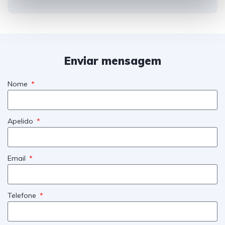
t
o
Enviar mensagem
Nome
Apelido
Email
Telefone