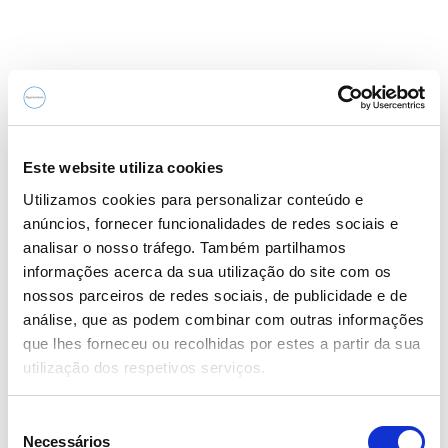
– Mercedes-Benz B-180 (Diesel) – 2017
Este website utiliza cookies
– 69.066 km
Utilizamos cookies para personalizar conteúdo e
anúncios, fornecer funcionalidades de redes sociais e
analisar o nosso tráfego. Também partilhamos
– Caixa manual de 6 velocidades
informações acerca da sua utilização do site com os
nossos parceiros de redes sociais, de publicidade e de
análise, que as podem combinar com outras informações
que lhes forneceu ou recolhidas por estes a partir da sua
– Tracção dianteira
utilização dos respetivos serviços.
S
Necessários
e