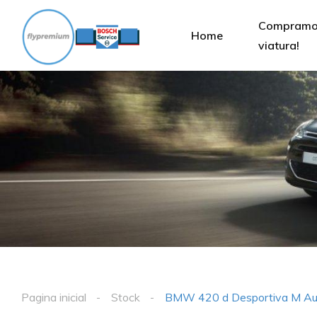
Compramos
Home
viatura!
Pagina inicial
Stock
BMW 420 d Desportiva M Au