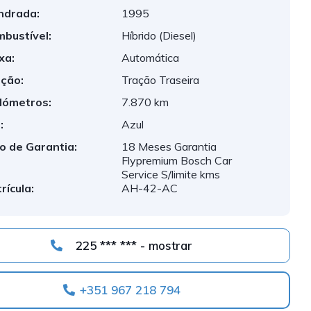
indrada:
1995
bustível:
Híbrido (Diesel)
xa:
Automática
ção:
Tração Traseira
lómetros:
7.870 km
:
Azul
o de Garantia:
18 Meses Garantia
Flypremium Bosch Car
Service S/limite kms
rícula:
AH-42-AC
225 *** *** - mostrar
+351 967 218 794