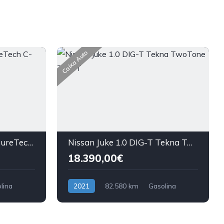
Caixa Auto
Citroën C3 Aircross 1.2 PureTech C-Series
Nissan Juke 1.0 DIG-T Tekna TwoTone T DCT
18.390,00€
lina
2021
82.580 km
Gasolina
Tração Dianteira