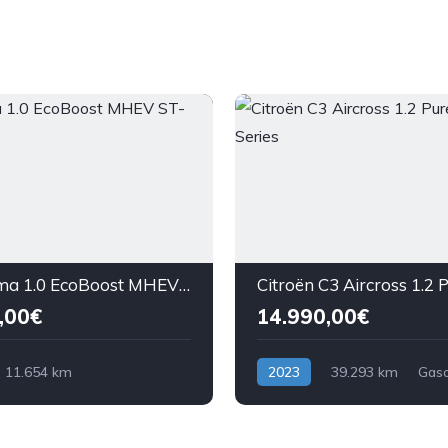
Ford Puma 1.0 EcoBoost MHEV ST-Line Aut.
,00€
14.990,00€
11.654 km
2023
39.293 km
Gaso
asolina)
Tração Dianteira
nteira