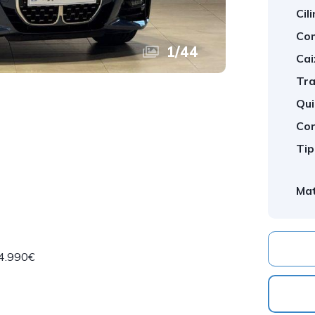
Cil
Com
1
/
44
Cai
Tra
Qui
Cor
Tip
Mat
4.990€