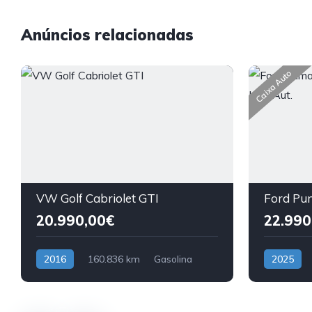
Anúncios relacionadas
Caixa Auto
VW Golf Cabriolet GTI
20.990,00€
22.990
2016
160.836 km
Gasolina
2025
Tração Dianteira
Híbrido (G
Tração Dia