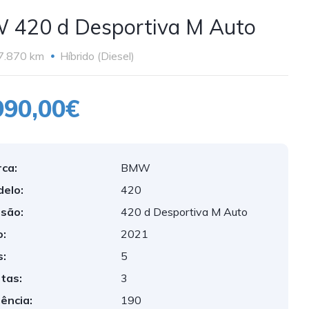
420 d Desportiva M Auto
7.870 km
Híbrido (Diesel)
990,00€
ca:
BMW
elo:
420
são:
420 d Desportiva M Auto
:
2021
:
5
tas:
3
ência:
190