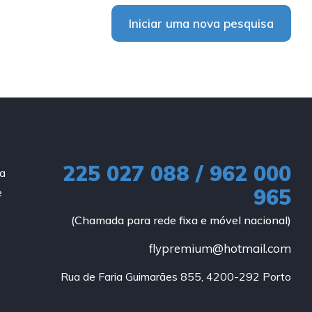
Iniciar uma nova pesquisa
225 027 088 / 962 000
ia
965
e
(Chamada para rede fixa e móvel nacional)
flypremium@hotmail.com
Rua de Faria Guimarães 855, 4200-292 Porto