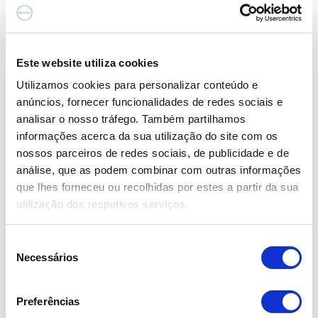
Citroën C3 1.2 PureTech C-Series
10.990,00€
Este website utiliza cookies
2021
Utilizamos cookies para personalizar conteúdo e
anúncios, fornecer funcionalidades de redes sociais e
121.517 km
analisar o nosso tráfego. Também partilhamos
Gasolina
informações acerca da sua utilização do site com os
18 Meses Garantia Flypremium Bosch Car Service
nossos parceiros de redes sociais, de publicidade e de
S/limite kms
análise, que as podem combinar com outras informações
que lhes forneceu ou recolhidas por estes a partir da sua
utilização dos respetivos serviços.
Destaque
S
Necessários
e
l
e
Preferências
ç