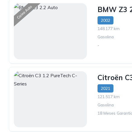
Caixa Auto
BMW Z3 2
2002
148.177 km
Gasolina
-
Citroën C
2021
121.517 km
Gasolina
18 Meses Garantia