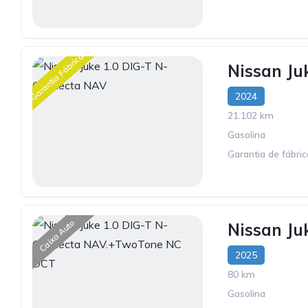
Garantia Fábrica
Nissan Ju
2024
21.102 km
Gasolina
Garantia de fábri
Caixa Auto
Nissan J
2025
80 km
Gasolina