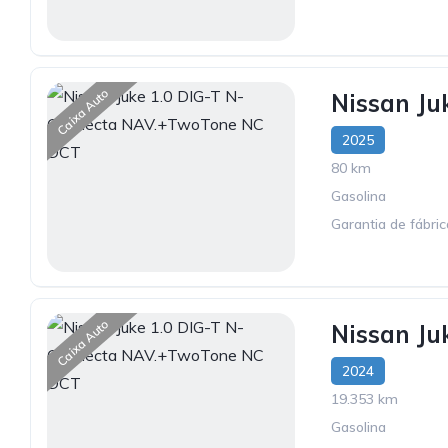
Caixa Auto
Nissan J
2025
80 km
Gasolina
Garantia de fábri
Caixa Auto
Nissan J
2024
19.353 km
Gasolina