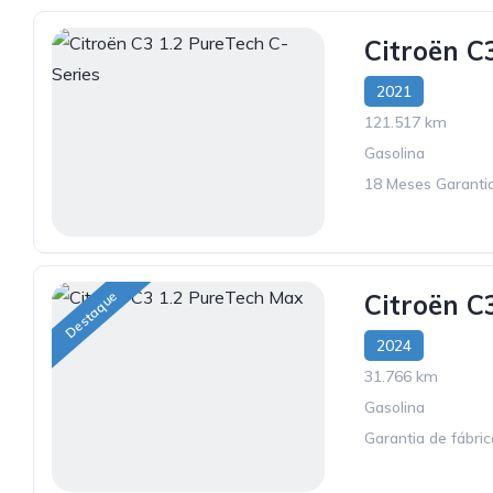
Citroën C
2021
121.517 km
Gasolina
18 Meses Garantia
Destaque
Citroën C
2024
31.766 km
Gasolina
Garantia de fábri