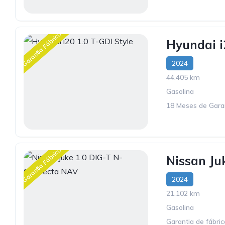
Garantia Fábrica
Hyundai i
2024
44.405 km
Gasolina
18 Meses de Gara
Garantia Fábrica
Nissan Ju
2024
21.102 km
Gasolina
Garantia de fábri