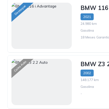
Destaque
BMW 116 
2021
24.980 km
Gasolina
18 Meses Garantia
Caixa Auto
BMW Z3 2
2002
148.177 km
Gasolina
-