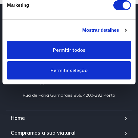
e
Marketing
c
o
n
Mostrar detalhes
s
A Flypremium é uma empresa de excelência no
e
comércio automóvel com vários anos de
n
experiência.
Permitir todos
t
225 027 088 / 962 000 965
i
m
(Chamada para rede fixa e móvel nacional)
Permitir seleção
e
flypremium@hotmail.com
n
t
Rua de Faria Guimarães 855, 4200-292 Porto
o
Home
Compramos a sua viatura!