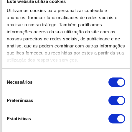
Este website utiliza cookies
Utilizamos cookies para personalizar conteúdo e
anúncios, fornecer funcionalidades de redes sociais e
analisar o nosso tráfego. Também partilhamos
informações acerca da sua utilização do site com os
nossos parceiros de redes sociais, de publicidade e de
análise, que as podem combinar com outras informações
que lhes forneceu ou recolhidas por estes a partir da sua
Mercedes-Benz SL 350 3.7 Auto
utilização dos respetivos serviços.
27.990,00€
S
Necessários
e
2005
l
164.709 km
e
Preferências
Gasolina
ç
18 Meses de Garantia Flypremium Bosch Car Service
ã
o
Estatísticas
d