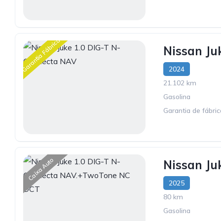
Garantia Fábrica
Nissan Ju
2024
21.102 km
Gasolina
Garantia de fábri
Caixa Auto
Nissan J
2025
80 km
Gasolina