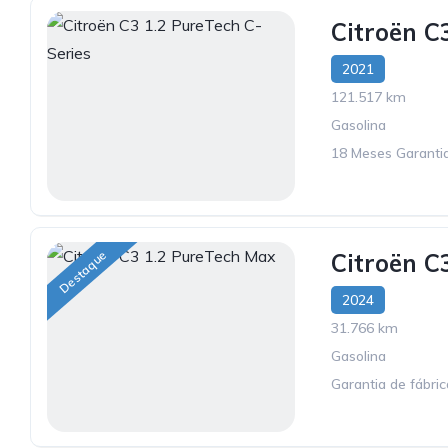
Citroën C
2021
121.517 km
Gasolina
18 Meses Garantia
Destaque
Citroën C
2024
31.766 km
Gasolina
Garantia de fábri