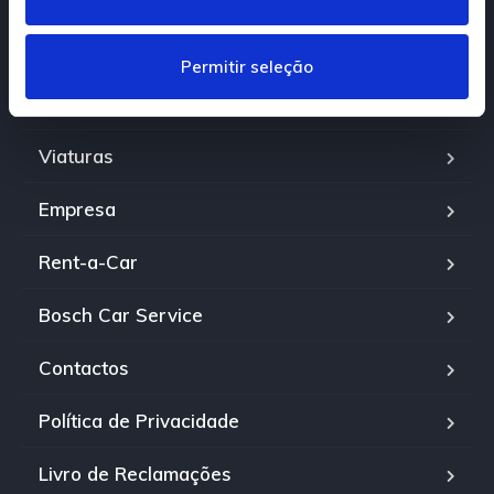
t
i
Home
m
Permitir seleção
e
Compramos a sua viatura!
n
t
Viaturas
o
Empresa
Rent-a-Car
Bosch Car Service
Contactos
Política de Privacidade
Livro de Reclamações