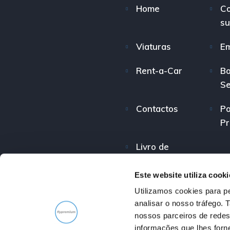
Home
C
su
Viaturas
E
Rent-a-Car
Bo
Se
Contactos
Po
Pr
Livro de
Reclamações
Este website utiliza cooki
Utilizamos cookies para pe
analisar o nosso tráfego.
nossos parceiros de redes
informações que lhes forne