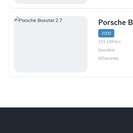
Porsche B
2000
215.139 km
Gasolina
S/Garantia