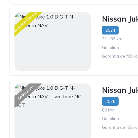
Garantia Fábrica
Nissan Ju
2024
21.102 km
Gasolina
Garantia de fábri
Caixa Auto
Nissan J
2025
80 km
Gasolina
Garantia de fábri