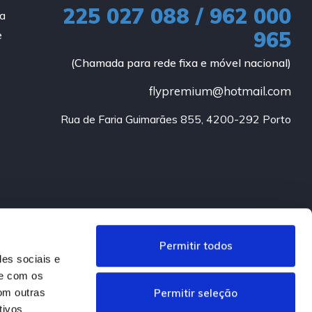
225 027 088 / 962 000
ia
965
e
(Chamada para rede fixa e móvel nacional)
flypremium@hotmail.com
Rua de Faria Guimarães 855, 4200-292 Porto
Permitir todos
des sociais e
te com os
Permitir seleção
om outras
tivos