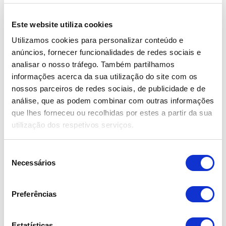
Garantia Fábrica
Este website utiliza cookies
Utilizamos cookies para personalizar conteúdo e
anúncios, fornecer funcionalidades de redes sociais e
analisar o nosso tráfego. Também partilhamos
informações acerca da sua utilização do site com os
nossos parceiros de redes sociais, de publicidade e de
análise, que as podem combinar com outras informações
que lhes forneceu ou recolhidas por estes a partir da sua
Hyundai i20 1.0 T-GDI Style
utilização dos respetivos serviços.
17.490,00€
S
Necessários
2024
e
l
44.405 km
e
Gasolina
Preferências
ç
18 Meses de Garantia Flypremium
ã
o
Estatísticas