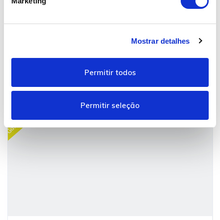
Marketing
13.990,00€
c
o
n
2024
Mostrar detalhes
s
29.170 km
e
Gasolina
n
Permitir todos
Garantia de fábrica até 05/2031
t
i
m
Garantia Fábrica
Permitir seleção
e
n
t
o