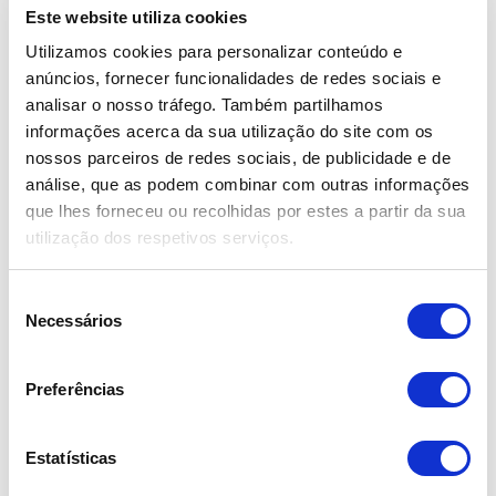
Este website utiliza cookies
Utilizamos cookies para personalizar conteúdo e
anúncios, fornecer funcionalidades de redes sociais e
analisar o nosso tráfego. Também partilhamos
informações acerca da sua utilização do site com os
nossos parceiros de redes sociais, de publicidade e de
análise, que as podem combinar com outras informações
que lhes forneceu ou recolhidas por estes a partir da sua
Toyota Yaris 1.5 HDF Comfort
utilização dos respetivos serviços.
23.990,00€
S
Necessários
2025
e
l
29.043 km
e
Híbrido (Gasolina)
Preferências
ç
Garantia de fábrica até 01/2028
ã
o
Estatísticas
d