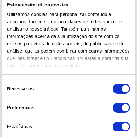
Este website utiliza cookies
Utilizamos cookies para personalizar conteúdo e
anúncios, fornecer funcionalidades de redes sociais e
analisar o nosso tráfego. Também partilhamos
informações acerca da sua utilização do site com os
nossos parceiros de redes sociais, de publicidade e de
análise, que as podem combinar com outras informações
que lhes forneceu ou recolhidas por estes a partir da sua
Kia Stonic 1.0 T-GDI Active 7DCT
utilização dos respetivos serviços.
20.490,00€
S
Necessários
2025
e
l
14.871 km
e
Gasolina
Preferências
ç
Garantia de Fábrica
ã
o
Estatísticas
d