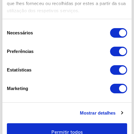
que lhes forneceu ou recolhidas por estes a partir da sua
Vendido
utilização dos respetivos serviços.
S
Necessários
e
l
e
Preferências
ç
ã
o
Estatísticas
d
Fiat Panda 1.2 Lounge S&S
e
6.750,00€
Marketing
c
o
2017
n
Mostrar detalhes
s
99.195 km
e
Gasolina
n
18 Meses Garantia Flypremium Bosch Car Service
Permitir todos