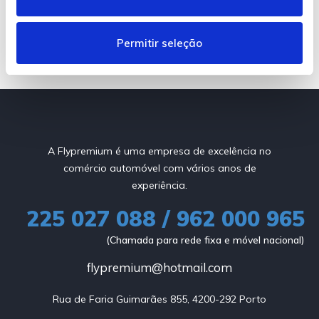
t
S/limite kms
i
m
Permitir seleção
e
n
t
o
A Flypremium é uma empresa de excelência no
comércio automóvel com vários anos de
experiência.
225 027 088 / 962 000 965
(Chamada para rede fixa e móvel nacional)
flypremium@hotmail.com
Rua de Faria Guimarães 855, 4200-292 Porto