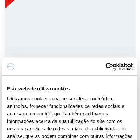
Fiat Panda 1.0 Hybrid Cross
10.990,00€
Este website utiliza cookies
2023
Utilizamos cookies para personalizar conteúdo e
90.783 km
anúncios, fornecer funcionalidades de redes sociais e
Gasolina
analisar o nosso tráfego. Também partilhamos
18 Meses Garantia Flypremium Bosch Car Service
informações acerca da sua utilização do site com os
S/limite kms
nossos parceiros de redes sociais, de publicidade e de
análise, que as podem combinar com outras informações