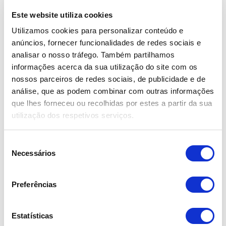
Este website utiliza cookies
Utilizamos cookies para personalizar conteúdo e
anúncios, fornecer funcionalidades de redes sociais e
analisar o nosso tráfego. Também partilhamos
informações acerca da sua utilização do site com os
nossos parceiros de redes sociais, de publicidade e de
análise, que as podem combinar com outras informações
Mercedes-Benz 500SL R129
que lhes forneceu ou recolhidas por estes a partir da sua
utilização dos respetivos serviços.
34.990,00€
S
1991
Necessários
e
178.017 km
l
Gasolina
e
Preferências
18 Meses Garantia Flypremium Bosch Car Service
ç
S/limite kms
ã
o
Estatísticas