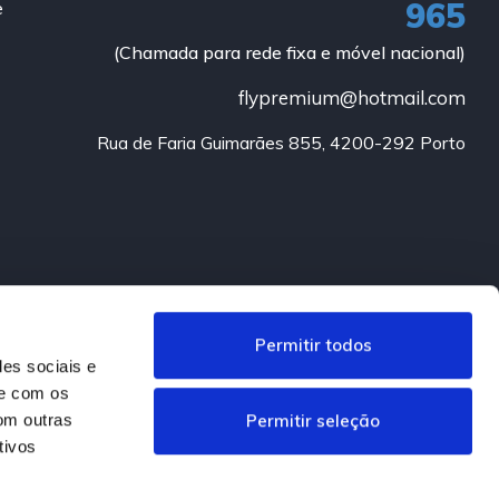
965
e
(Chamada para rede fixa e móvel nacional)
flypremium@hotmail.com
Rua de Faria Guimarães 855, 4200-292 Porto
Permitir todos
des sociais e
te com os
Permitir seleção
om outras
tivos