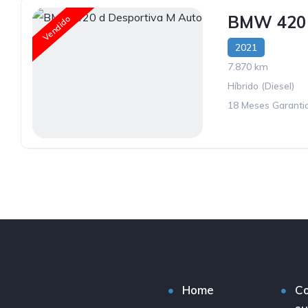
BMW 420 
Vendido
2021
7.870 km
Híbrido (Diesel)
18 Meses Garantia
Home
C