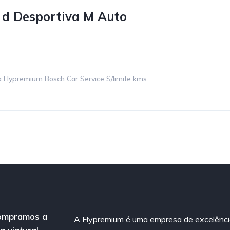
d Desportiva M Auto
 Flypremium Bosch Car Service S/limite kms
ompramos a
A Flypremium é uma empresa de excelênc