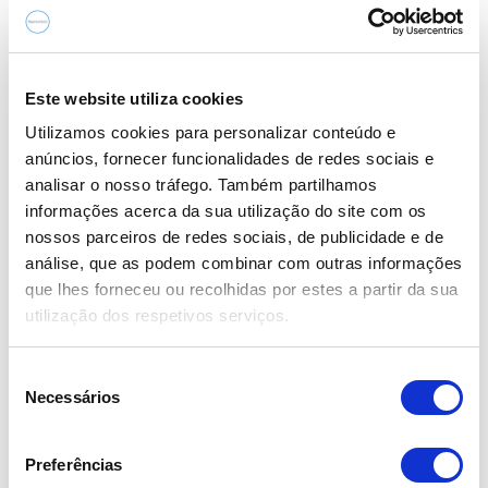
Este website utiliza cookies
Utilizamos cookies para personalizar conteúdo e
anúncios, fornecer funcionalidades de redes sociais e
analisar o nosso tráfego. Também partilhamos
informações acerca da sua utilização do site com os
Jaguar XF Sportbrake 2.0 D R-Sport Aut.
nossos parceiros de redes sociais, de publicidade e de
29.990,00€
análise, que as podem combinar com outras informações
que lhes forneceu ou recolhidas por estes a partir da sua
2019
utilização dos respetivos serviços.
129.680 km
S
Diesel
Necessários
e
18 Meses Garantia Flypremium Bosch Car Service
l
S/limite kms
e
Preferências
ç