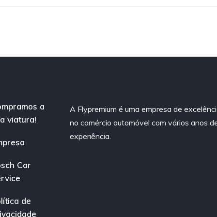
ompramos a
A Flypremium é uma empresa de excelênc
a viatura!
no comércio automóvel com vários anos d
experiência.
mpresa
sch Car
rvice
lítica de
ivacidade