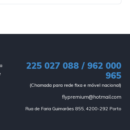
225 027 088 / 962 000
ia
965
e
(Chamada para rede fixa e móvel nacional)
flypremium@hotmail.com
Rua de Faria Guimarães 855, 4200-292 Porto