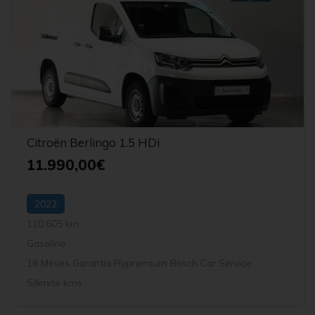
Citroën Berlingo 1.5 HDi
11.990,00€
2022
110.605 km
Gasolina
18 Meses Garantia Flypremium Bosch Car Service
S/limite kms