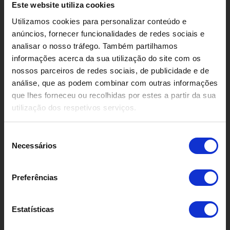
Este website utiliza cookies
23.380 km
Utilizamos cookies para personalizar conteúdo e
Gasolina
anúncios, fornecer funcionalidades de redes sociais e
Garantia de fábrica
analisar o nosso tráfego. Também partilhamos
informações acerca da sua utilização do site com os
nossos parceiros de redes sociais, de publicidade e de
Garantia Fábrica
análise, que as podem combinar com outras informações
que lhes forneceu ou recolhidas por estes a partir da sua
utilização dos respetivos serviços.
S
Necessários
e
l
e
Preferências
ç
ã
Citroën C3 1.2 PureTech Max
o
Estatísticas
15.990,00€
d