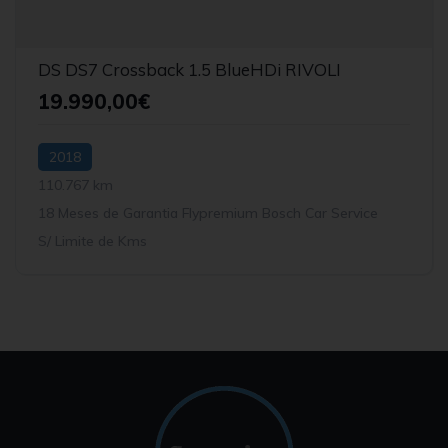
DS DS7 Crossback 1.5 BlueHDi RIVOLI
19.990,00€
2018
110.767 km
18 Meses de Garantia Flypremium Bosch Car Service
S/ Limite de Kms