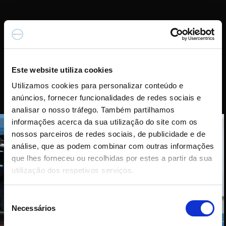
Este website utiliza cookies
Utilizamos cookies para personalizar conteúdo e
anúncios, fornecer funcionalidades de redes sociais e
analisar o nosso tráfego. Também partilhamos
informações acerca da sua utilização do site com os
nossos parceiros de redes sociais, de publicidade e de
análise, que as podem combinar com outras informações
que lhes forneceu ou recolhidas por estes a partir da sua
Your page content will be
utilização dos respetivos serviços.
displayed here
S
Necessários
e
l