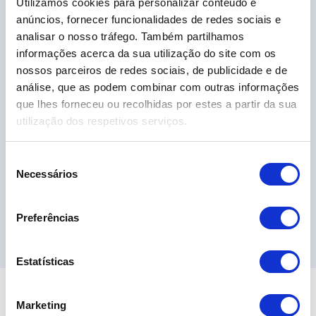
Utilizamos cookies para personalizar conteúdo e
VW Taigo 1.0 TSI Urban
anúncios, fornecer funcionalidades de redes sociais e
19.690,00€
analisar o nosso tráfego. Também partilhamos
informações acerca da sua utilização do site com os
nossos parceiros de redes sociais, de publicidade e de
2024
34.389 km
Gasolina
Tração Dianteira
análise, que as podem combinar com outras informações
que lhes forneceu ou recolhidas por estes a partir da sua
utilização dos respetivos serviços.
S
Necessários
e
l
e
Ver 7 Campanha
Preferências
ç
ã
o
Estatísticas
d
e
Marketing
c