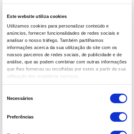
– Retrovisores elétricos, rebatíveis e aquecidos
Este website utiliza cookies
– Sensor de luz
Utilizamos cookies para personalizar conteúdo e
anúncios, fornecer funcionalidades de redes sociais e
– Rádio c/ Bluetooth
analisar o nosso tráfego. Também partilhamos
informações acerca da sua utilização do site com os
– Entrada USB
nossos parceiros de redes sociais, de publicidade e de
– Camara traseira
análise, que as podem combinar com outras informações
que lhes forneceu ou recolhidas por estes a partir da sua
utilização dos respetivos serviços.
S
Necessários
e
Garantia de fábrica até 06/2027
l
e
Financiamento com condições especiais até 120 meses
Preferências
ç
s/entrada
ã