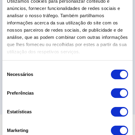
Utilizamos cookies para personalizar conteúdo e
VW Taigo 1.0 TSI Urban
anúncios, fornecer funcionalidades de redes sociais e
19.690,00€
analisar o nosso tráfego. Também partilhamos
informações acerca da sua utilização do site com os
nossos parceiros de redes sociais, de publicidade e de
2024
34.389 km
Gasolina
Tração Dianteira
análise, que as podem combinar com outras informações
que lhes forneceu ou recolhidas por estes a partir da sua
utilização dos respetivos serviços.
S
Necessários
e
l
e
Ver 6 Campanha
Preferências
ç
ã
o
Estatísticas
d
e
Marketing
c