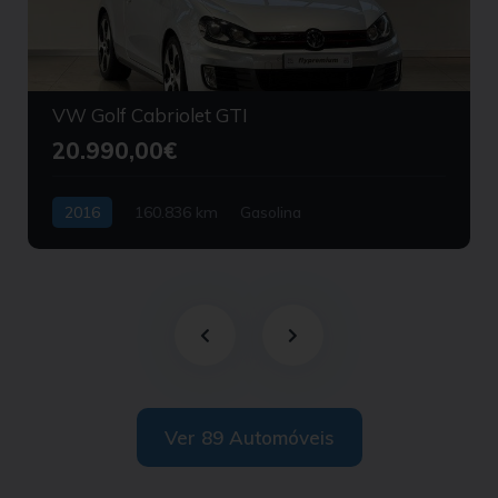
VW Golf Cabriolet GTI
20.990,00€
2016
160.836 km
Gasolina
Tração Dianteira
Ver 89 Automóveis