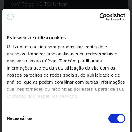
VW Taigo 1.0 TSI Urban
19.690,00€
2024
34.389 km
Gasolina
Tração Dianteira
Este website utiliza cookies
Utilizamos cookies para personalizar conteúdo e
anúncios, fornecer funcionalidades de redes sociais e
analisar o nosso tráfego. Também partilhamos
informações acerca da sua utilização do site com os
nossos parceiros de redes sociais, de publicidade e de
análise, que as podem combinar com outras informações
Ver 6 Campanha
que lhes forneceu ou recolhidas por estes a partir da sua
utilização dos respetivos serviços.
S
Necessários
e
l