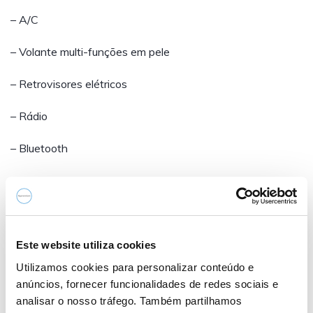
– A/C
– Volante multi-funções em pele
– Retrovisores elétricos
– Rádio
– Bluetooth
- Sensor de luzes
- Cruize-Control
- Porta USB
Este website utiliza cookies
Utilizamos cookies para personalizar conteúdo e
- Start&Stop
anúncios, fornecer funcionalidades de redes sociais e
analisar o nosso tráfego. Também partilhamos
Garantia de fábrica até 03/2027