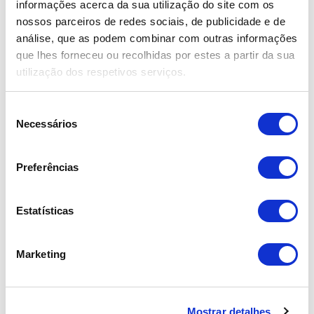
informações acerca da sua utilização do site com os
nossos parceiros de redes sociais, de publicidade e de
Financiamento com condições…
análise, que as podem combinar com outras informações
Mostrar mais
que lhes forneceu ou recolhidas por estes a partir da sua
utilização dos respetivos serviços.
S
Equipamentos
Necessários
e
•
l
ABS
•
e
AC manual
Preferências
ç
•
Airbag
ã
•
Alerta dos Cintos de Segurança
o
Estatísticas
•
d
Alerta sobre Manutenção
•
e
Bluetooth
Marketing
c
•
Control de Tracção
o
•
Controlo de estabilidade (ESP)
n
•
Mostrar detalhes
s
Cruise Control