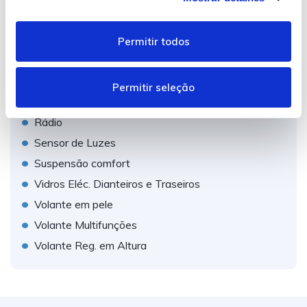
•
e
Desembaciador de pára-brisas
n
•
Direcção Assistida
Permitir todos
t
•
Ecrã táctil
i
•
m
Luzes diurnas LED
Permitir seleção
•
e
Porta USB
n
•
Rádio
t
•
Sensor de Luzes
o
•
Suspensão comfort
•
Vidros Eléc. Dianteiros e Traseiros
•
Volante em pele
•
Volante Multifunções
•
Volante Reg. em Altura