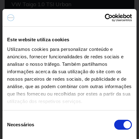
VW Taigo 1.0 TSI Urban
19.690,00€
2024
34.389 km
Gasolina
Tração Dianteira
Este website utiliza cookies
Utilizamos cookies para personalizar conteúdo e
anúncios, fornecer funcionalidades de redes sociais e
analisar o nosso tráfego. Também partilhamos
informações acerca da sua utilização do site com os
nossos parceiros de redes sociais, de publicidade e de
análise, que as podem combinar com outras informações
Ver 7 Campanha
que lhes forneceu ou recolhidas por estes a partir da sua
utilização dos respetivos serviços.
S
Necessários
e
l