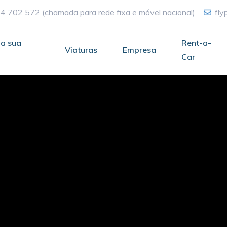
4 702 572
(chamada para rede fixa e móvel nacional)
fl
a sua
Rent-a-
Viaturas
Empresa
Car