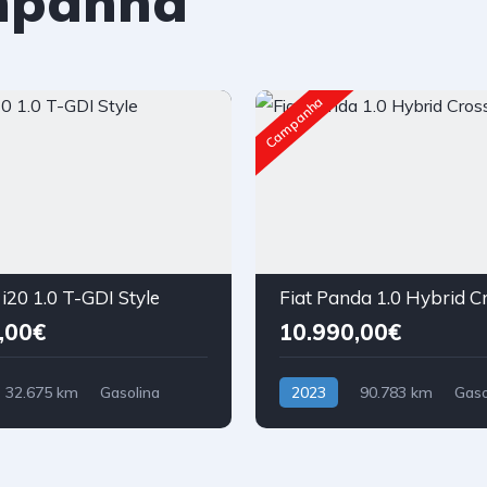
mpanha
Campanha
i20 1.0 T-GDI Style
Fiat Panda 1.0 Hybrid C
,00€
10.990,00€
32.675 km
Gasolina
2023
90.783 km
Gaso
nteira
Tração Dianteira