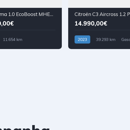
Ford Puma 1.0 EcoBoost MHEV ST-Line Aut.
0,00€
14.990,00€
11.654 km
2023
39.293 km
Gaso
asolina)
Tração Dianteira
anteira