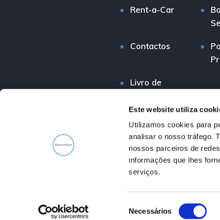
Rent-a-Car
Bo
Se
Contactos
Po
Pr
Livro de
Reclamações
Este website utiliza cooki
Utilizamos cookies para pe
analisar o nosso tráfego.
nossos parceiros de redes
informações que lhes forne
serviços.
Copyright © 2026 Flypremium. Puxe Negócios - Todos os d
S
Intermediário de Cr
Necessários
e