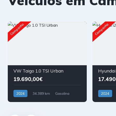
Veículos em Ca
Campanha
Campanha
VW Taigo 1.0 TSI Urban
Hyundai 
19.690,00€
17.490
2024
34.389 km
Gasolina
2024
Tração Dianteira
Tração Dia