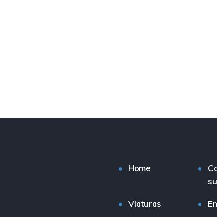
Home
C
su
Viaturas
E