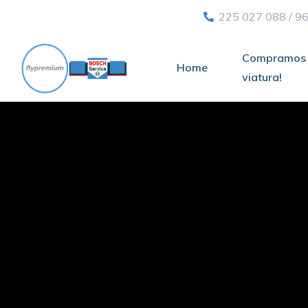
225 027 088
/
96
Compramos 
Home
viatura!