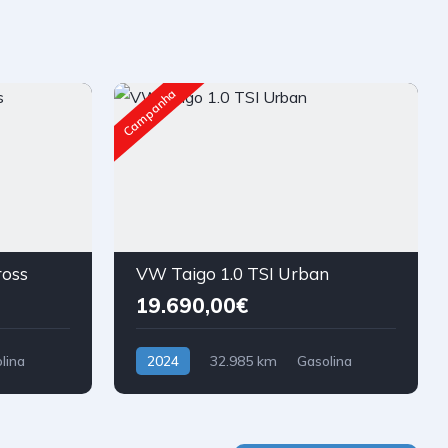
Campanha
ross
VW Taigo 1.0 TSI Urban
19.690,00€
lina
2024
32.985 km
Gasolina
Tração Dianteira