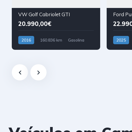
VW Golf Cabriolet GTI
20.990,00€
22.99
2016
160.836 km
Gasolina
2025
Tração Dianteira
Híbrido (G
Tração Di