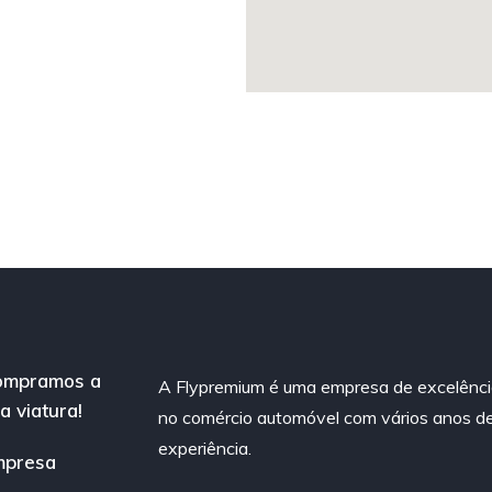
ompramos a
A Flypremium é uma empresa de excelênc
a viatura!
no comércio automóvel com vários anos d
experiência.
mpresa