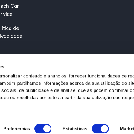
sch Car
rvice
lítica de
ivacidade
es
rsonalizar conteúdo e anúncios, fornecer funcionalidades de re
 Também partilhamos informações acerca da sua utilização do si
 sociais, de publicidade e de análise, que as podem combinar c
ceu ou recolhidas por estes a partir da sua utilização dos respe
ireitos reservados.
édito a Título Acessório registado no Banco de Portugal sob o nº 0000600
Preferências
Estatísticas
Marke