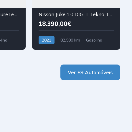
Citroën C3 Aircross 1.2 PureTech C-Series
Nissan Juke 1.0 DIG-T Tekna TwoTone T DCT
18.390,00€
lina
2021
82.580 km
Gasolina
Tração Dianteira
Ver 89 Automóveis