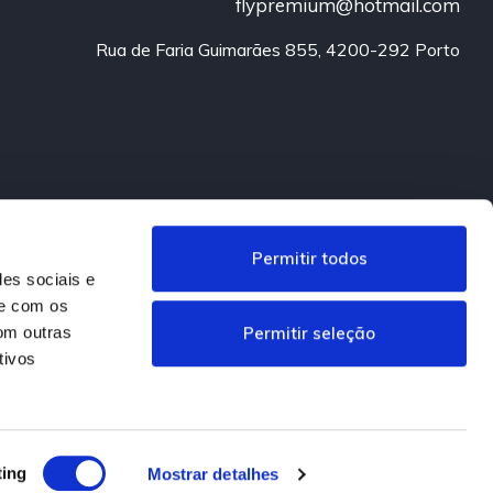
flypremium@hotmail.com
Rua de Faria Guimarães 855, 4200-292 Porto
Permitir todos
des sociais e
te com os
Permitir seleção
om outras
tivos
.
Informação Legal
ting
Mostrar detalhes