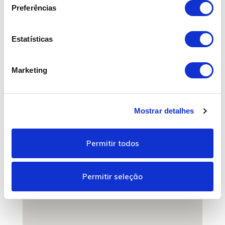
e
Preferências
ç
ã
o
Estatísticas
d
e
Marketing
c
o
n
Mostrar detalhes
s
e
n
Permitir todos
t
i
m
Permitir seleção
e
n
t
o