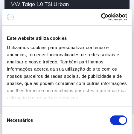
VW Taigo 1.0 TSI Urban
19.690,00€
2024
34.389 km
Gasolina
Tração Dianteira
Este website utiliza cookies
Utilizamos cookies para personalizar conteúdo e
anúncios, fornecer funcionalidades de redes sociais e
analisar o nosso tráfego. Também partilhamos
informações acerca da sua utilização do site com os
nossos parceiros de redes sociais, de publicidade e de
análise, que as podem combinar com outras informações
Ver 7 Campanha
que lhes forneceu ou recolhidas por estes a partir da sua
utilização dos respetivos serviços.
S
Necessários
e
l