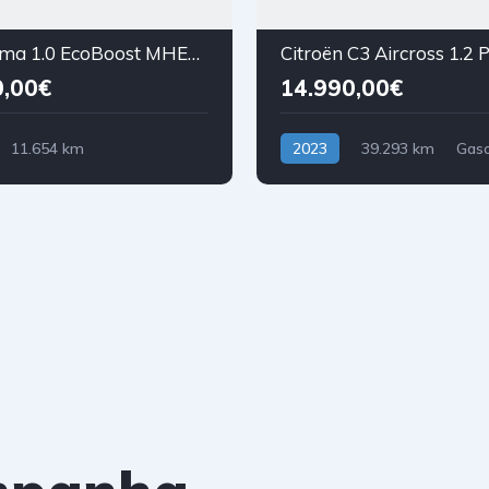
Ford Puma 1.0 EcoBoost MHEV ST-Line Aut.
0,00€
14.990,00€
11.654 km
2023
39.293 km
Gaso
asolina)
Tração Dianteira
anteira