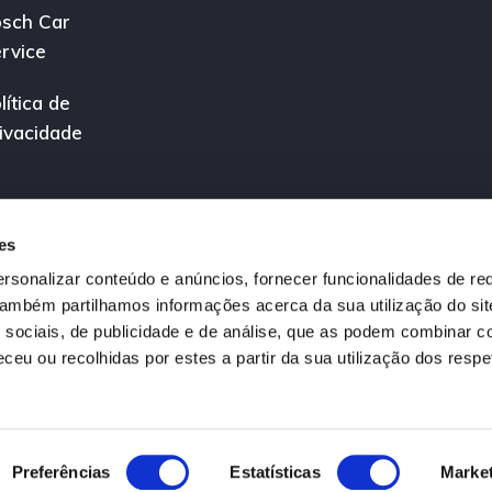
sch Car
rvice
lítica de
ivacidade
es
rsonalizar conteúdo e anúncios, fornecer funcionalidades de re
 Também partilhamos informações acerca da sua utilização do si
 sociais, de publicidade e de análise, que as podem combinar c
ceu ou recolhidas por estes a partir da sua utilização dos respe
ireitos reservados.
édito a Título Acessório registado no Banco de Portugal sob o nº 0000600
Preferências
Estatísticas
Marke