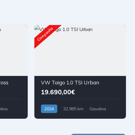
Campanha
ross
VW Taigo 1.0 TSI Urban
19.690,00€
lina
2024
32.985 km
Gasolina
Tração Dianteira