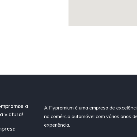
ompramos a
A Flypremium é uma empresa de excelênc
a viatura!
no comércio automóvel com vários anos d
experiência.
mpresa