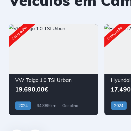
Veículos em Ca
Campanha
Campanha
VW Taigo 1.0 TSI Urban
Hyundai 
19.690,00€
17.490
2024
34.389 km
Gasolina
2024
Tração Dianteira
Tração Dia