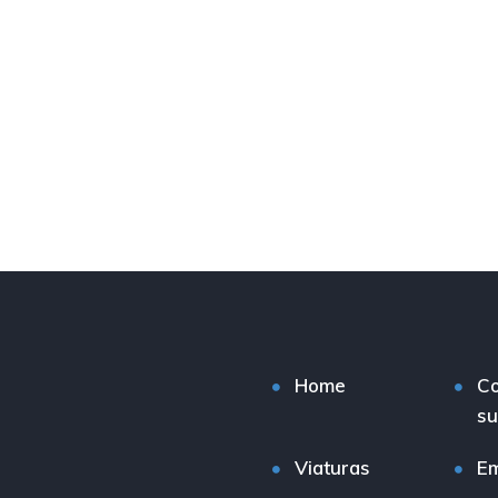
Home
C
su
Viaturas
E