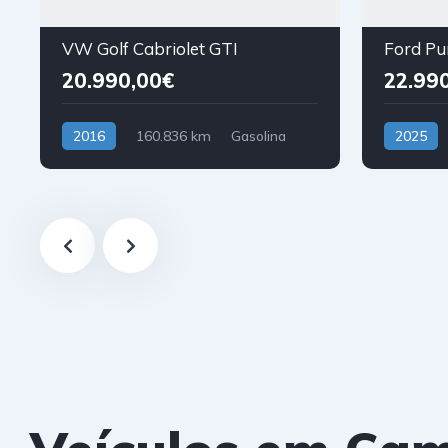
VW Golf Cabriolet GTI
20.990,00€
22.99
2016
160.836 km
Gasolina
2025
Tração Dianteira
Híbrido (G
Tração Di