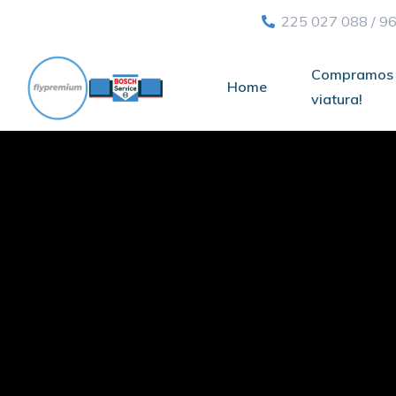
225 027 088
/
96
Compramos 
Home
viatura!