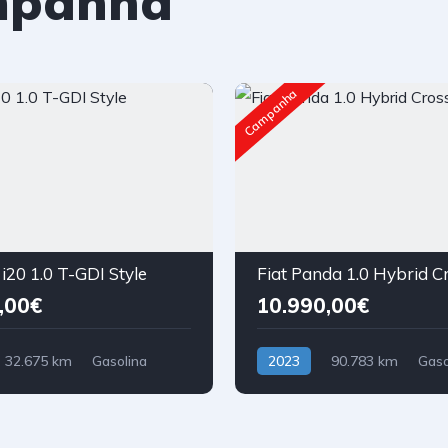
mpanha
Campanha
i20 1.0 T-GDI Style
Fiat Panda 1.0 Hybrid C
,00€
10.990,00€
32.675 km
Gasolina
2023
90.783 km
Gaso
nteira
Tração Dianteira