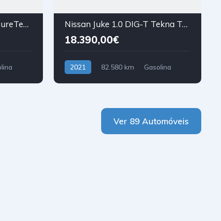
Citroën C3 Aircross 1.2 PureTech C-Series
Nissan Juke 1.0 DIG-T Tekna TwoTone T DCT
18.390,00€
lina
2021
82.580 km
Gasolina
Tração Dianteira
Ver 89 Automóveis