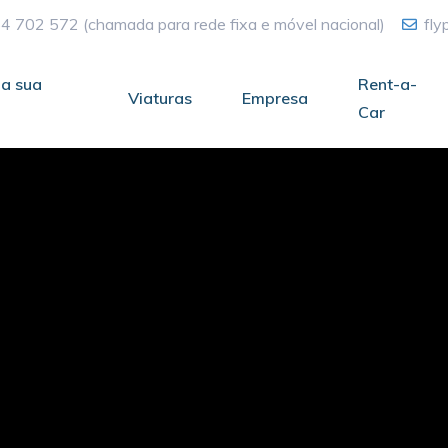
4 702 572
(chamada para rede fixa e móvel nacional)
fl
a sua
Rent-a-
Viaturas
Empresa
Car