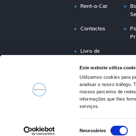
Rent-a-Car
Bo
Se
Contactos
Po
Pr
Livro de
Reclamações
Este website utiliza cooki
Utilizamos cookies para pe
analisar o nosso tráfego.
nossos parceiros de redes
informações que lhes forne
serviços.
Copyright © 2026 Flypremium. Puxe Negócios - Todos os d
S
Intermediário de Cr
Necessários
e