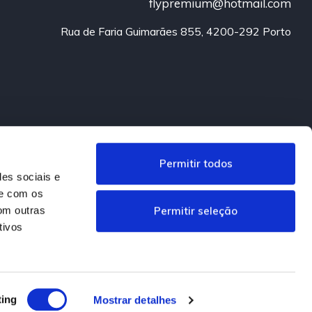
flypremium@hotmail.com
Rua de Faria Guimarães 855, 4200-292 Porto
Permitir todos
des sociais e
te com os
Permitir seleção
om outras
tivos
.
Informação Legal
ting
Mostrar detalhes